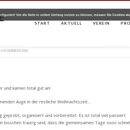
E
nfiguriert! Um die Seite in vollem Umfang nutzen zu können, müssen Sie Cookies ak
START
AKTUELL
VEREIN
PR
0 KOMMENTARE
er und kamen total gut an!
nenden Auge in die restliche Weihnachtszeit…
probt, organisiert und vorbereitet. Es ist total viel passiert
ein bisschen traurig sind, dass die gemeinsamen Tage sooo schnel