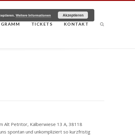
Akzeptieren
zeptieren.
Weitere Informationen
OGRAMM
TICKETS
KONTAKT
m Alt Petritor, Kälberwiese 13 A, 38118
uns spontan und unkompliziert so kurzfristig