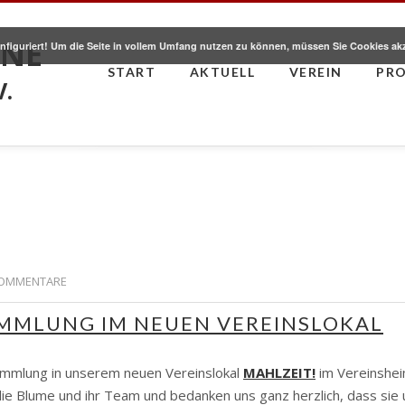
HNE
nfiguriert! Um die Seite in vollem Umfang nutzen zu können, müssen Sie Cookies ak
START
AKTUELL
VEREIN
PR
V.
OMMENTARE
MMLUNG IM NEUEN VEREINSLOKAL
ammlung in unserem neuen Vereinslokal
MAHLZEIT!
im Vereinshei
lie Blume und ihr Team und bedanken uns ganz herzlich, dass sie 