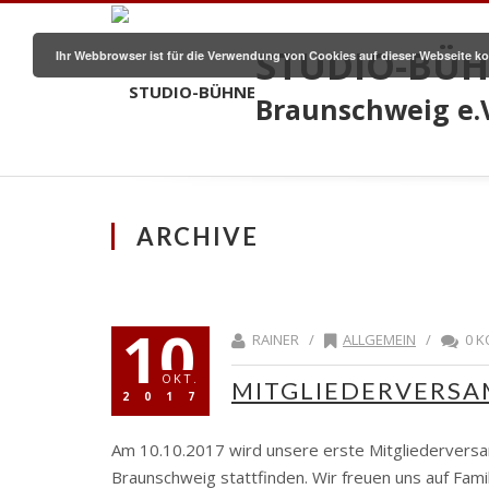
STUDIO-BÜ
Ihr Webbrowser ist für die Verwendung von Cookies auf dieser Webseite ko
Braunschweig e.
ARCHIVE
10
RAINER /
ALLGEMEIN
/
0 K
OKT.
MITGLIEDERVERSA
2017
Am 10.10.2017 wird unsere erste Mitgliedervers
Braunschweig stattfinden. Wir freuen uns auf Fami