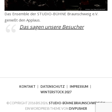
Das Ensemble der STUDIO-BÜHNE Braunschweig e.V.
genießt den Applaus.
Das sagen unsere Besucher
KONTAKT
|
DATENSCHUTZ
|
IMPRESSUM
|
WINTERSTÜCK 2027
© COPYRIGHT 2016 BIS 2026,
STUDIO-BÜHNE BRAUNSCHWEIG E.V.
EIN WORDPRESS THEME VON
DIVPUSHER