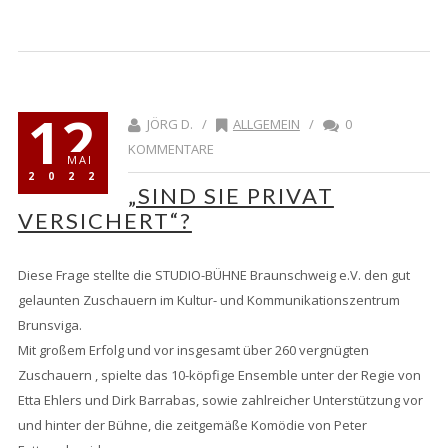
12
JÖRG D. /
ALLGEMEIN
/
0
KOMMENTARE
MAI
2022
„SIND SIE PRIVAT
VERSICHERT“?
Diese Frage stellte die STUDIO-BÜHNE Braunschweig e.V. den gut
gelaunten Zuschauern im Kultur- und Kommunikationszentrum
Brunsviga.
Mit großem Erfolg und vor insgesamt über 260 vergnügten
Zuschauern , spielte das 10-köpfige Ensemble unter der Regie von
Etta Ehlers und Dirk Barrabas, sowie zahlreicher Unterstützung vor
und hinter der Bühne, die zeitgemäße Komödie von Peter