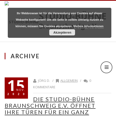
STUDIO-BÜHNE
Ihr Webbrowser ist für die Verwendung von Cookies auf dieser
Webseite konfiguriert! Um die Seite in vollem Umfang nutzen zu
Braunschweig e.V.
können, müssen Sie Cookies akzeptieren.
Weitere Informationen
Akzeptieren
ARCHIVE
15
JÖRG D. /
ALLGEMEIN
/
0
KOMMENTARE
NOV.
2020
DIE STUDIO-BÜHNE
BRAUNSCHWEIG E.V. ÖFFNET
IHRE TÜREN FÜR EIN GANZ