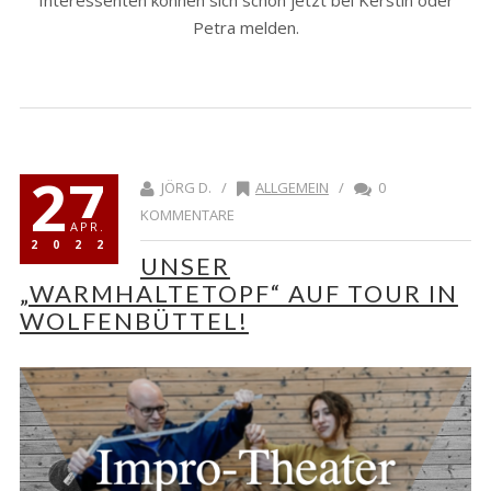
Interessenten können sich schon jetzt bei Kerstin oder
Petra melden.
27
JÖRG D. /
ALLGEMEIN
/
0
KOMMENTARE
APR.
2022
UNSER
„WARMHALTETOPF“ AUF TOUR IN
WOLFENBÜTTEL!