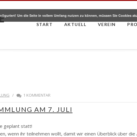
E
nfiguriert! Um die Seite in vollem Umfang nutzen zu können, müssen Sie Cookies ak
START
AKTUELL
VEREIN
PR
LUNG
/
1 KOMMENTAR
MMLUNG AM 7. JULI
e geplant statt!
ben, wenn ihr teilnehmen wollt, damit wir einen Überblick über die 