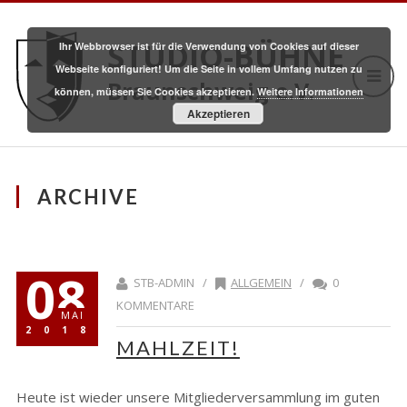
STUDIO-BÜHNE
Ihr Webbrowser ist für die Verwendung von Cookies auf dieser
Webseite konfiguriert! Um die Seite in vollem Umfang nutzen zu
Braunschweig e.V.
können, müssen Sie Cookies akzeptieren.
Weitere Informationen
Akzeptieren
ARCHIVE
08
STB-ADMIN /
ALLGEMEIN
/
0
KOMMENTARE
MAI
2018
MAHLZEIT!
Heute ist wieder unsere Mitgliederversammlung im guten