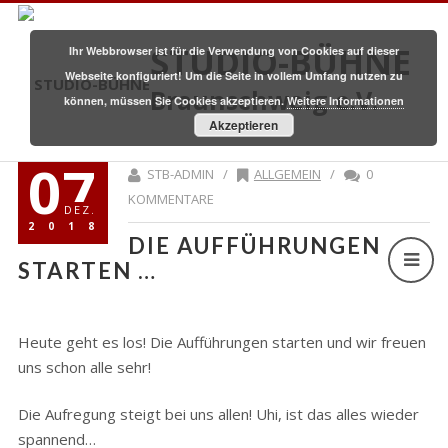
STUDIO-BÜHNE
Ihr Webbrowser ist für die Verwendung von Cookies auf dieser
Webseite konfiguriert! Um die Seite in vollem Umfang nutzen zu
Braunschweig e.V.
können, müssen Sie Cookies akzeptieren.
Weitere Informationen
Akzeptieren
07
STB-ADMIN /
ALLGEMEIN
/
0
KOMMENTARE
DEZ.
2018
DIE AUFFÜHRUNGEN
STARTEN …
Heute geht es los! Die Aufführungen starten und wir freuen
uns schon alle sehr!
Die Aufregung steigt bei uns allen! Uhi, ist das alles wieder
spannend…