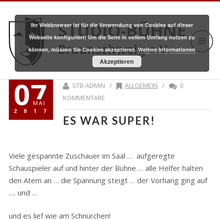
STUDIO-BÜHNE
Ihr Webbrowser ist für die Verwendung von Cookies auf dieser
Webseite konfiguriert! Um die Seite in vollem Umfang nutzen zu
Braunschweig e.V.
können, müssen Sie Cookies akzeptieren.
Weitere Informationen
Akzeptieren
07
STB-ADMIN /
ALLGEMEIN
/
0
KOMMENTARE
MAI
2017
ES WAR SUPER!
Viele gespannte Zuschauer im Saal … aufgeregte
Schauspieler auf und hinter der Bühne … alle Helfer halten
den Atem an … die Spannung steigt … der Vorhang ging auf
…. und …
und es lief wie am Schnürchen!