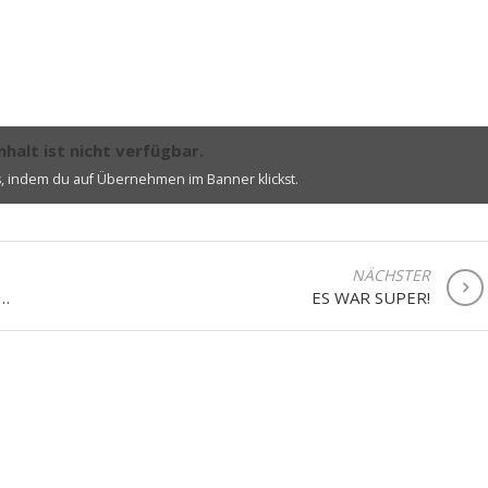
nhalt ist nicht verfügbar.
s, indem du auf Übernehmen im Banner klickst.
NÄCHSTER
…
ES WAR SUPER!