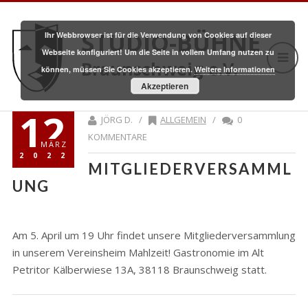
STUDIO-BÜHNE
Ihr Webbrowser ist für die Verwendung von Cookies auf dieser
Webseite konfiguriert! Um die Seite in vollem Umfang nutzen zu
Braunschweig e.V.
können, müssen Sie Cookies akzeptieren.
Weitere Informationen
Akzeptieren
12
JÖRG D. /
ALLGEMEIN
/
0
KOMMENTARE
MÄRZ
2022
MITGLIEDERVERSAMML
UNG
Am 5. April um 19 Uhr findet unsere Mitgliederversammlung
in unserem Vereinsheim Mahlzeit! Gastronomie im Alt
Petritor Kälberwiese 13A, 38118 Braunschweig statt.