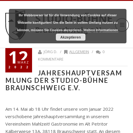
STUDIO-BÜHNE
Ihr Webbrowser ist für die Verwendung von Cookies auf dieser
Webseite konfiguriert! Um die Seite in vollem Umfang nutzen zu
Braunschweig e.V.
können, müssen Sie Cookies akzeptieren.
Weitere Informationen
Akzeptieren
12
JÖRG D. /
ALLGEMEIN
/
0
KOMMENTARE
MÄRZ
2022
JAHRESHAUPTVERSAM
MLUNG DER STUDIO-BÜHNE
BRAUNSCHWEIG E.V.
Am 14. Mai ab 18 Uhr findet unsere vom Januar 2022
verschobene Jahreshauptversammlung in unserem
Vereinsheim Mahlzeit! Gastronomie im Alt Petritor
Kälberwiese 13A, 38118 Braunschweig statt. An diesem