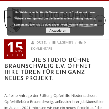
STUDIO-BÜHNE
Ihr Webbrowser ist für die Verwendung von Cookies auf dieser
Webseite konfiguriert! Um die Seite in vollem Umfang nutzen zu
Braunschweig e.V.
können, müssen Sie Cookies akzeptieren.
Weitere Informationen
Akzeptieren
15
JÖRG D. /
ALLGEMEIN
/
0
KOMMENTARE
NOV.
2020
DIE STUDIO-BÜHNE
BRAUNSCHWEIG E.V. ÖFFNET
IHRE TÜREN FÜR EIN GANZ
NEUES PROJEKT.
Auf eine Anfrage der Stiftung Opferhilfe Niedersachsen,
Opferhilfebüro Braunschweig, anlässlich ihrer Jubiläumsfeier
im August 2021 möchten wir nun ein neues Projekt auf die