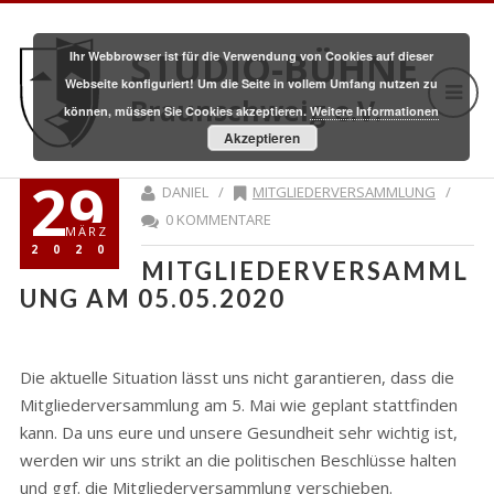
STUDIO-BÜHNE
Ihr Webbrowser ist für die Verwendung von Cookies auf dieser
Webseite konfiguriert! Um die Seite in vollem Umfang nutzen zu
Braunschweig e.V.
können, müssen Sie Cookies akzeptieren.
Weitere Informationen
Akzeptieren
29
DANIEL /
MITGLIEDERVERSAMMLUNG
/
0 KOMMENTARE
MÄRZ
2020
MITGLIEDERVERSAMML
UNG AM 05.05.2020
Die aktuelle Situation lässt uns nicht garantieren, dass die
Mitgliederversammlung am 5. Mai wie geplant stattfinden
kann. Da uns eure und unsere Gesundheit sehr wichtig ist,
werden wir uns strikt an die politischen Beschlüsse halten
und ggf. die Mitgliederversammlung verschieben.