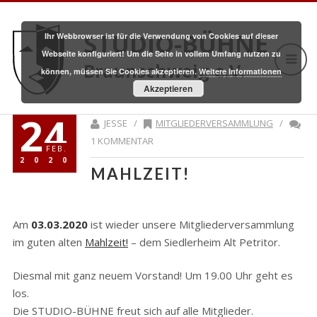
STUDIO-BÜHNE
Ihr Webbrowser ist für die Verwendung von Cookies auf dieser
Webseite konfiguriert! Um die Seite in vollem Umfang nutzen zu
Braunschweig e.V.
können, müssen Sie Cookies akzeptieren.
Weitere Informationen
Akzeptieren
24
JESSE /
MITGLIEDERVERSAMMLUNG
/
1 KOMMENTAR
FEB.
2020
MAHLZEIT!
Am
03.03.2020
ist wieder unsere Mitgliederversammlung
im guten alten
Mahlzeit!
– dem Siedlerheim Alt Petritor.
Diesmal mit ganz neuem Vorstand! Um 19.00 Uhr geht es
los.
Die STUDIO-BÜHNE freut sich auf alle Mitglieder.