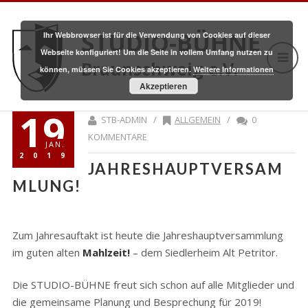
STUDIO-BÜHNE
Ihr Webbrowser ist für die Verwendung von Cookies auf dieser
Webseite konfiguriert! Um die Seite in vollem Umfang nutzen zu
Braunschweig e.V.
können, müssen Sie Cookies akzeptieren.
Weitere Informationen
Akzeptieren
19
STB-ADMIN /
ALLGEMEIN
/
0
KOMMENTARE
JAN.
2019
JAHRESHAUPTVERSAM
MLUNG!
Zum Jahresauftakt ist heute die Jahreshauptversammlung
im guten alten
Mahlzeit!
– dem Siedlerheim Alt Petritor.
Die STUDIO-BÜHNE freut sich schon auf alle Mitglieder und
die gemeinsame Planung und Besprechung für 2019!