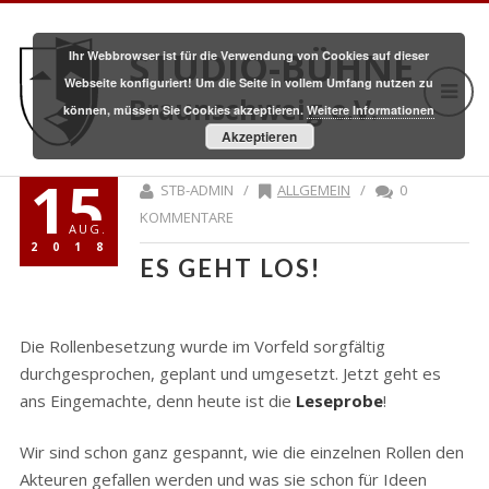
STUDIO-BÜHNE
Ihr Webbrowser ist für die Verwendung von Cookies auf dieser
Webseite konfiguriert! Um die Seite in vollem Umfang nutzen zu
Braunschweig e.V.
können, müssen Sie Cookies akzeptieren.
Weitere Informationen
Akzeptieren
15
STB-ADMIN /
ALLGEMEIN
/
0
KOMMENTARE
AUG.
2018
ES GEHT LOS!
Die Rollenbesetzung wurde im Vorfeld sorgfältig
durchgesprochen, geplant und umgesetzt. Jetzt geht es
ans Eingemachte, denn heute ist die
Leseprobe
!
Wir sind schon ganz gespannt, wie die einzelnen Rollen den
Akteuren gefallen werden und was sie schon für Ideen