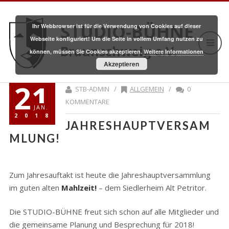
STUDIO-BÜHNE
Ihr Webbrowser ist für die Verwendung von Cookies auf dieser
Webseite konfiguriert! Um die Seite in vollem Umfang nutzen zu
Braunschweig e.V.
können, müssen Sie Cookies akzeptieren.
Weitere Informationen
Akzeptieren
21
STB-ADMIN /
ALLGEMEIN
/
0
KOMMENTARE
JAN.
2018
JAHRESHAUPTVERSAM
MLUNG!
Zum Jahresauftakt ist heute die Jahreshauptversammlung
im guten alten
Mahlzeit!
– dem Siedlerheim Alt Petritor.
Die STUDIO-BÜHNE freut sich schon auf alle Mitglieder und
die gemeinsame Planung und Besprechung für 2018!