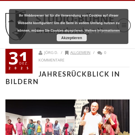
STUDIO-BÜHNE
Ihr Webbrowser ist für die Verwendung von Cookies auf dieser
Webseite konfiguriert! Um die Seite in vollem Umfang nutzen zu
Braunschweig e.V.
können, müssen Sie Cookies akzeptieren.
Weitere Informationen
Akzeptieren
31
JÖRG D. /
ALLGEMEIN
/
0
KOMMENTARE
DEZ.
2025
JAHRESRÜCKBLICK IN
BILDERN