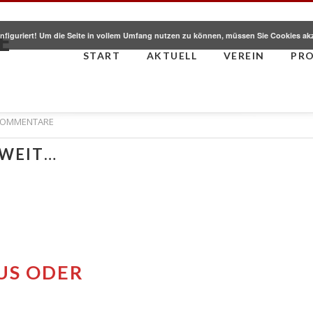
E
nfiguriert! Um die Seite in vollem Umfang nutzen zu können, müssen Sie Cookies ak
START
AKTUELL
VEREIN
PR
KOMMENTARE
OWEIT…
US ODER