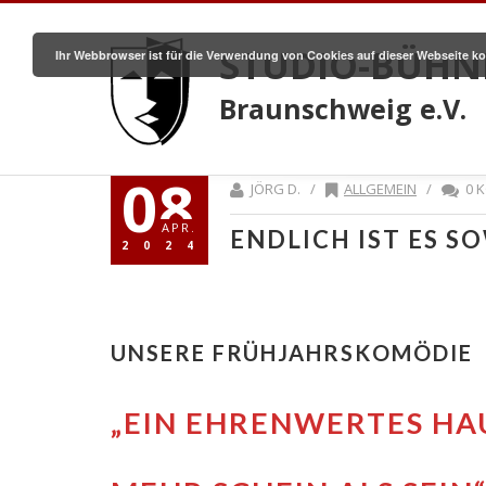
STUDIO-BÜHN
Ihr Webbrowser ist für die Verwendung von Cookies auf dieser Webseite ko
Braunschweig e.V.
08
JÖRG D. /
ALLGEMEIN
/
0 
APR.
ENDLICH IST ES S
2024
UNSERE FRÜHJAHRSKOMÖDIE
„EIN EHRENWERTES HA