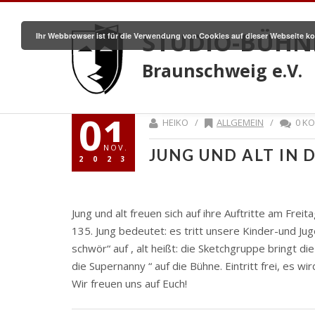
STUDIO-BÜHN
Ihr Webbrowser ist für die Verwendung von Cookies auf dieser Webseite ko
Braunschweig e.V.
01
HEIKO /
ALLGEMEIN
/
0 K
NOV.
JUNG UND ALT IN 
2023
Jung und alt freuen sich auf ihre Auftritte am Fre
135. Jung bedeutet: es tritt unsere Kinder-und J
schwör“ auf , alt heißt: die Sketchgruppe bringt d
die Supernanny “ auf die Bühne. Eintritt frei, es 
Wir freuen uns auf Euch!