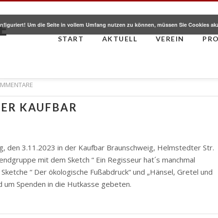
E
nfiguriert! Um die Seite in vollem Umfang nutzen zu können, müssen Sie Cookies ak
START
AKTUELL
VEREIN
PR
OMMENTARE
DER KAUFBAR
itag, den 3.11.2023 in der Kaufbar Braunschweig, Helmstedter Str.
ugendgruppe mit dem Sketch “ Ein Regisseur hat´s manchmal
ie Sketche “ Der ökologische Fußabdruck“ und „Hänsel, Gretel und
wird um Spenden in die Hutkasse gebeten.