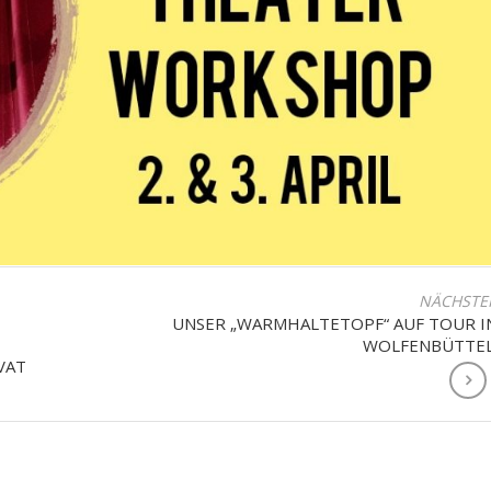
NÄCHSTE
UNSER „WARMHALTETOPF“ AUF TOUR I
WOLFENBÜTTEL
VAT