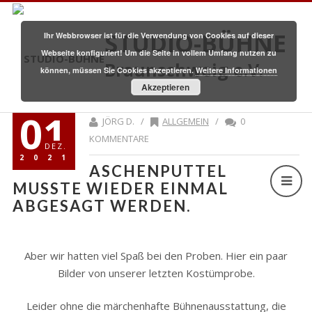
STUDIO-BÜHNE
Ihr Webbrowser ist für die Verwendung von Cookies auf dieser
Webseite konfiguriert! Um die Seite in vollem Umfang nutzen zu
Braunschweig e.V.
können, müssen Sie Cookies akzeptieren.
Weitere Informationen
Akzeptieren
01
JÖRG D. /
ALLGEMEIN
/
0
KOMMENTARE
DEZ.
2021
ASCHENPUTTEL
MUSSTE WIEDER EINMAL A
BGESAGT WERDEN.
Aber wir hatten viel Spaß bei den Proben. Hier ein paar
Bilder von unserer letzten Kostümprobe.
Leider ohne die märchenhafte Bühnenausstattung, die