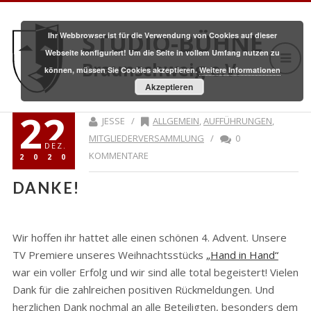
STUDIO-BÜHNE
Ihr Webbrowser ist für die Verwendung von Cookies auf dieser
Webseite konfiguriert! Um die Seite in vollem Umfang nutzen zu
Braunschweig e.V.
können, müssen Sie Cookies akzeptieren.
Weitere Informationen
Akzeptieren
22
JESSE /
ALLGEMEIN
,
AUFFÜHRUNGEN
,
MITGLIEDERVERSAMMLUNG
/
0
DEZ.
KOMMENTARE
2020
DANKE!
Wir hoffen ihr hattet alle einen schönen 4. Advent. Unsere
TV Premiere unseres Weihnachtsstücks
„Hand in Hand“
war ein voller Erfolg und wir sind alle total begeistert! Vielen
Dank für die zahlreichen positiven Rückmeldungen. Und
herzlichen Dank nochmal an alle Beteiligten, besonders dem