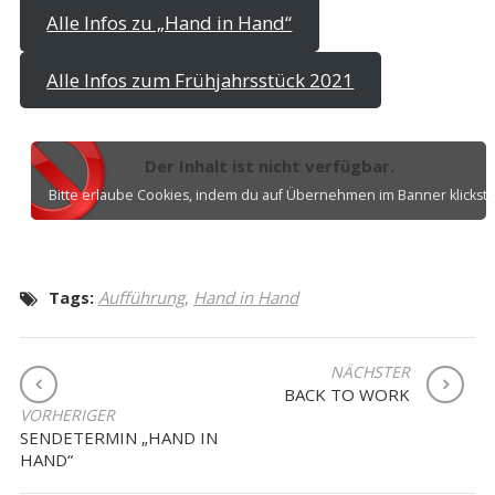
Alle Infos zu „Hand in Hand“
Alle Infos zum Frühjahrsstück 2021
Der Inhalt ist nicht verfügbar.
Bitte erlaube Cookies, indem du auf Übernehmen im Banner klickst.
Tags:
Aufführung
,
Hand in Hand
BEITRAGSNAVIGATION
NÄCHSTER
BACK TO WORK
VORHERIGER
SENDETERMIN „HAND IN
HAND“