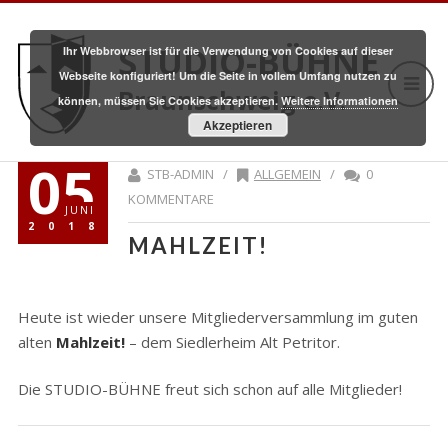
STUDIO-BÜHNE
Ihr Webbrowser ist für die Verwendung von Cookies auf dieser
Webseite konfiguriert! Um die Seite in vollem Umfang nutzen zu
Braunschweig e.V.
können, müssen Sie Cookies akzeptieren.
Weitere Informationen
Akzeptieren
05
STB-ADMIN /
ALLGEMEIN
/
0
KOMMENTARE
JUNI
2018
MAHLZEIT!
Heute ist wieder unsere Mitgliederversammlung im guten
alten
Mahlzeit!
– dem Siedlerheim Alt Petritor.
Die STUDIO-BÜHNE freut sich schon auf alle Mitglieder!