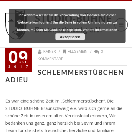
STUDIO-BÜHNE
Ihr Webbrowser ist für die Verwendung von Cookies auf dieser
Webseite konfiguriert! Um die Seite in vollem Umfang nutzen zu
Braunschweig e.V.
können, müssen Sie Cookies akzeptieren.
Weitere Informationen
Akzeptieren
09
RAINER /
ALLGEMEIN
/
0
KOMMENTARE
OKT.
2017
SCHLEMMERSTÜBCHEN
ADIEU
Es war eine schöne Zeit im „Schlemmerstübchen“. Die
STUDIO-BÜHNE Braunschweig e.V. wird sich gerne an die
schöne Zeit in unserem alten Vereinslokal erinnern, Wir
bedanken uns ganz, ganz herzlich bei Sevim und Ihrem
Team für die stets freundliche, herzliche und familiäre