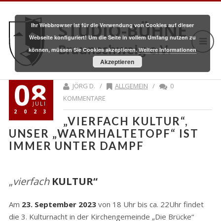
STUDIO-BÜHNE
Ihr Webbrowser ist für die Verwendung von Cookies auf dieser
Webseite konfiguriert! Um die Seite in vollem Umfang nutzen zu
Braunschweig e.V.
können, müssen Sie Cookies akzeptieren.
Weitere Informationen
Akzeptieren
08
JÖRG D. /
ALLGEMEIN
/
0
KOMMENTARE
JULI
2023
„VIERFACH KULTUR“,
UNSER „WARMHALTETOPF“ IST
IMMER UNTER DAMPF
„
vierfach
KULTUR“
Am
23. September 2023
von 18 Uhr bis ca. 22Uhr findet
die 3. Kulturnacht in der Kirchengemeinde „Die Brücke“