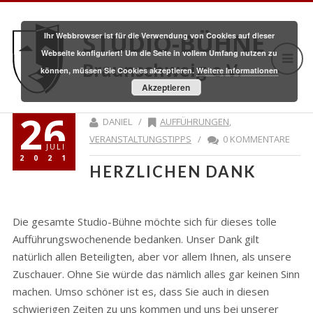
STUDIO-BÜHNE
Ihr Webbrowser ist für die Verwendung von Cookies auf dieser
Webseite konfiguriert! Um die Seite in vollem Umfang nutzen zu
Braunschweig e.V.
können, müssen Sie Cookies akzeptieren.
Weitere Informationen
Akzeptieren
26
DANIEL /
AUFFÜHRUNGEN
,
VERANSTALTUNGSTIPPS
/
0 KOMMENTARE
JULI
2021
HERZLICHEN DANK
Die gesamte Studio-Bühne möchte sich für dieses tolle
Aufführungswochenende bedanken. Unser Dank gilt
natürlich allen Beteiligten, aber vor allem Ihnen, als unsere
Zuschauer. Ohne Sie würde das nämlich alles gar keinen Sinn
machen. Umso schöner ist es, dass Sie auch in diesen
schwierigen Zeiten zu uns kommen und uns bei unserer