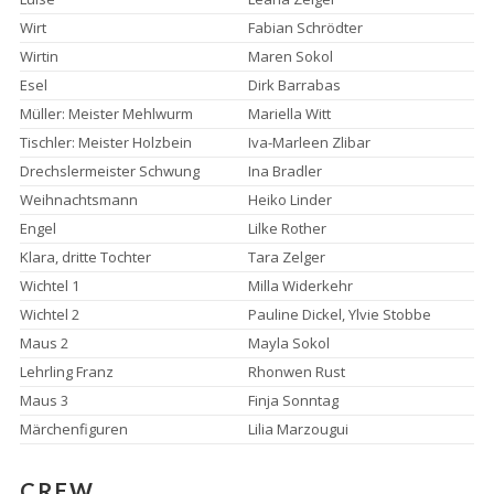
Wirt
Fabian Schrödter
Wirtin
Maren Sokol
Esel
Dirk Barrabas
Müller: Meister Mehlwurm
Mariella Witt
Tischler: Meister Holzbein
Iva-Marleen Zlibar
Drechslermeister Schwung
Ina Bradler
Weihnachtsmann
Heiko Linder
Engel
Lilke Rother
Klara, dritte Tochter
Tara Zelger
Wichtel 1
Milla Widerkehr
Wichtel 2
Pauline Dickel, Ylvie Stobbe
Maus 2
Mayla Sokol
Lehrling Franz
Rhonwen Rust
Maus 3
Finja Sonntag
Märchenfiguren
Lilia Marzougui
CREW