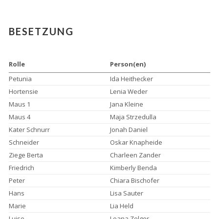
BESETZUNG
Rolle
Person(en)
Petunia
Ida Heithecker
Hortensie
Lenia Weder
Maus 1
Jana Kleine
Maus 4
Maja Strzedulla
Kater Schnurr
Jonah Daniel
Schneider
Oskar Knapheide
Ziege Berta
Charleen Zander
Friedrich
Kimberly Benda
Peter
Chiara Bischofer
Hans
Lisa Sauter
Marie
Lia Held
Luise
Leana Zelger