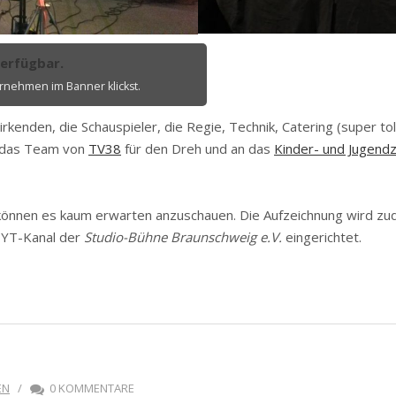
verfügbar.
rnehmen im Banner klickst.
wirkenden, die Schauspieler, die Regie, Technik, Catering (super t
n das Team von
TV38
für den Dreh und an das
Kinder- und Jugend
d können es kaum erwarten anzuschauen. Die Aufzeichnung wird z
 YT-Kanal der
Studio-Bühne Braunschweig e.V.
eingerichtet.
EN
/
0 KOMMENTARE