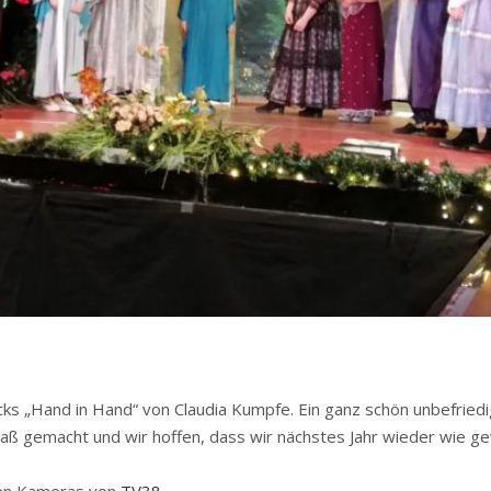
s „Hand in Hand“ von Claudia Kumpfe. Ein ganz schön unbefriedi
aß gemacht und wir hoffen, dass wir nächstes Jahr wieder wie ge
 den Kameras von
TV38
.