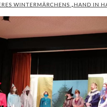
RES WINTERMÄRCHENS „HAND IN H