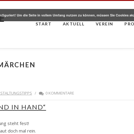
E
nfiguriert! Um die Seite in vollem Umfang nutzen zu können, müssen Sie Cookies ak
START
AKTUELL
VEREIN
PR
RMÄRCHEN
STALTUNGSTIPPS
/
0 KOMMENTARE
ND IN HAND“
ung steht fest!
aut doch mal rein.