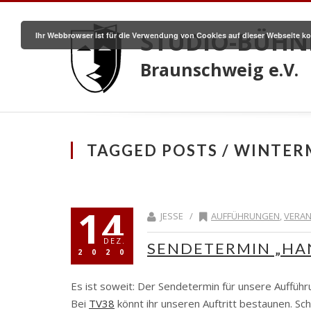
STUDIO-BÜHN
Ihr Webbrowser ist für die Verwendung von Cookies auf dieser Webseite ko
Braunschweig e.V.
TAGGED POSTS / WINTE
14
JESSE /
AUFFÜHRUNGEN
,
VERAN
DEZ.
SENDETERMIN „HA
2020
Es ist soweit: Der Sendetermin für unsere Aufführ
Bei
TV38
könnt ihr unseren Auftritt bestaunen. Sch