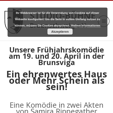
STUDIO-BÜHNE
Ihr Webbrowser ist für die Verwendung von Cookies auf dieser
Webseite konfiguriert! Um die Seite in vollem Umfang nutzen zu
Braunschweig e.V.
können, müssen Sie Cookies akzeptieren.
Weitere Informationen
Akzeptieren
Unsere Frühjahrskomödie
am 19. und 20. April in der
Brunsviga
Ein ehrenwertes Haus
oder Mehr Schein als
sein!
Eine Komödie in zwei Akten
von
Samira Rippegather