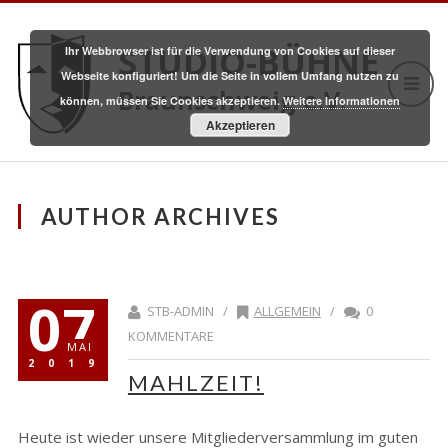
STUDIO-BÜHNE
Ihr Webbrowser ist für die Verwendung von Cookies auf dieser
Webseite konfiguriert! Um die Seite in vollem Umfang nutzen zu
Braunschweig e.V.
können, müssen Sie Cookies akzeptieren.
Weitere Informationen
Akzeptieren
AUTHOR ARCHIVES
07
STB-ADMIN /
ALLGEMEIN
/
0
KOMMENTARE
MAI
2019
MAHLZEIT!
Heute ist wieder unsere Mitgliederversammlung im guten